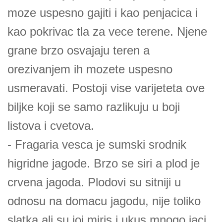
moze uspesno gajiti i kao penjacica i
kao pokrivac tla za vece terene. Njene
grane brzo osvajaju teren a
orezivanjem ih mozete uspesno
usmeravati. Postoji vise varijeteta ove
biljke koji se samo razlikuju u boji
listova i cvetova.
- Fragaria vesca je sumski srodnik
higridne jagode. Brzo se siri a plod je
crvena jagoda. Plodovi su sitniji u
odnosu na domacu jagodu, nije toliko
slatka ali su joj miris i ukus mnogo jaci.