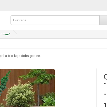
irimen"
iti u bilo koje doba godine.
Mo
1