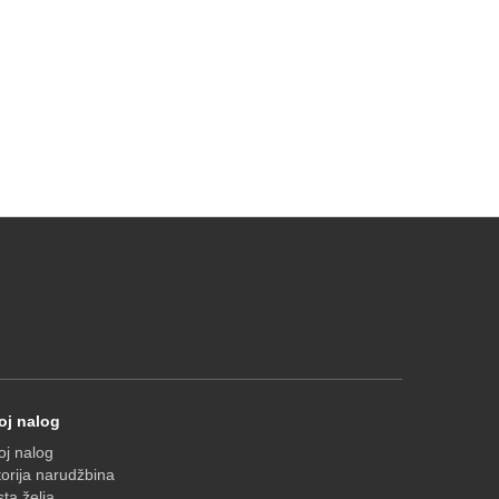
oj nalog
j nalog
torija narudžbina
sta želja