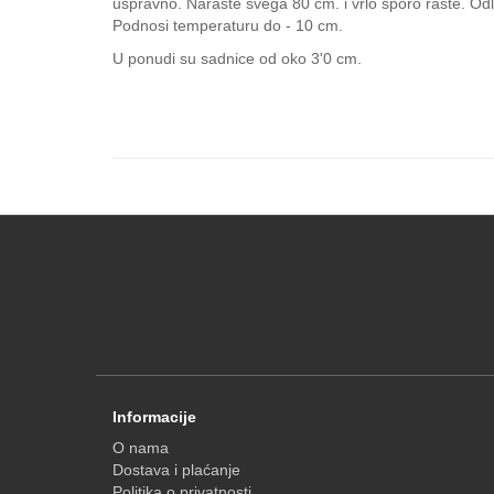
uspravno. Naraste svega 80 cm. i vrlo sporo raste. Odli
Podnosi temperaturu do - 10 cm.
U ponudi su sadnice od oko 3'0 cm.
Informacije
O nama
Dostava i plaćanje
Politika o privatnosti