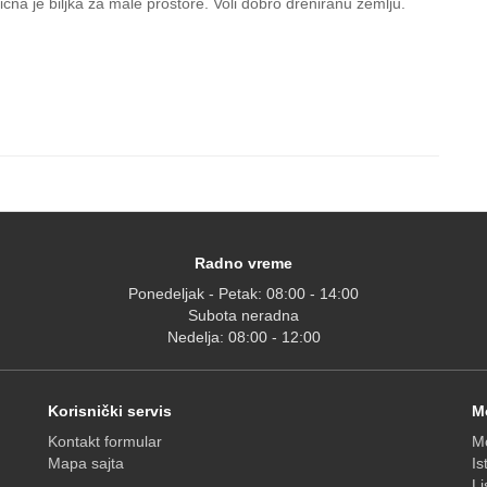
cna je biljka za male prostore. Voli dobro dreniranu zemlju.
Radno vreme
Ponedeljak - Petak: 08:00 - 14:00
Subota neradna
Nedelja: 08:00 - 12:00
Korisnički servis
M
Kontakt formular
Mo
Mapa sajta
Is
Li