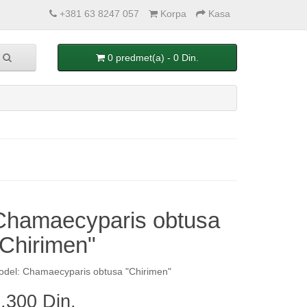
+381 63 8247 057
Korpa
Kasa
0 predmet(a) - 0 Din.
Chamaecyparis obtusa
"Chirimen"
del: Chamaecyparis obtusa "Chirimen"
.300 Din.