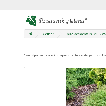
Četinari
Thuja occidentalis 'Mr BO
Sve biljke se gaje u kontejnerima, te se stoga mogu kup