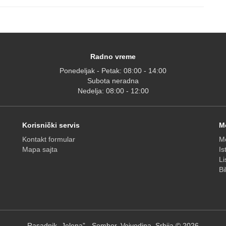
Radno vreme
Ponedeljak - Petak: 08:00 - 14:00
Subota neradna
Nedelja: 08:00 - 12:00
Korisnički servis
M
Kontakt formular
Mo
Mapa sajta
Is
Li
Bi
Rasadnik „Jelena” - Sombor, Vojvodina, Srbija © 2026