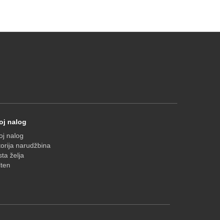
oj nalog
j nalog
torija narudžbina
sta želja
lten