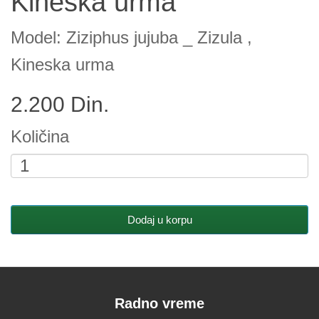
Kineska urma
Model: Ziziphus jujuba _ Zizula ,
Kineska urma
2.200 Din.
Količina
Dodaj u korpu
Radno vreme