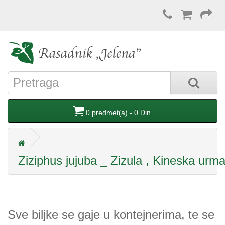
0 predmet(a) - 0 Din.
Ziziphus jujuba _ Zizula , Kineska urm
Sve biljke se gaje u kontejnerima, te se