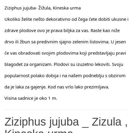
Ziziphus jujuba- Žižula, Kineska urma
Ukoliko želite nešto dekorativno od čega ćete dobiti ukusne i 
zdrave plodove ovo je prava biljka za vas. Raste kao niže 
drvo ili žbun sa predivnim sjajno zelenim listovima. U jesen 
će vas obradovati svojim plodovima koji predstavljaju pravi 
blagodet za organizam. Plodovi su izuzetno lekoviti. Svoju 
popularnost polako dobija i na našem podneblju s obzirom 
da je laka za gajenje. Kod nas vrlo lako prezimljava. 
Visina sadnice je oko 1 m.
Ziziphus jujuba _ Zizula ,